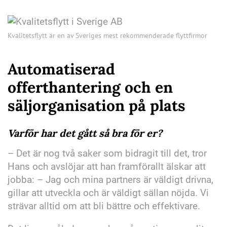
Kvalitetsflytt är en av Sveriges mest rekommenderade flyttfirmor
Automatiserad
offerthantering
och en
säljorganisation på plats
Varför har det gått så bra för er?
– Det är nog två saker som bidragit till det, tror
Hans och avslöjar att han framförallt älskar att
jobba: – Jag och mina partners är väldigt drivna,
gillar att utveckla och är väldigt sällan nöjda. Vi
strävar alltid om att bli bättre och effektivare.