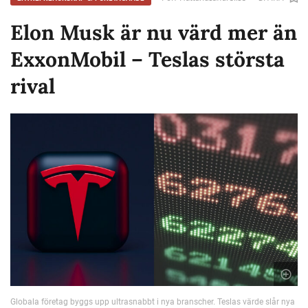
Elon Musk är nu värd mer än
ExxonMobil – Teslas största
rival
Globala företag byggs upp ultrasnabbt i nya branscher. Teslas värde slår nya