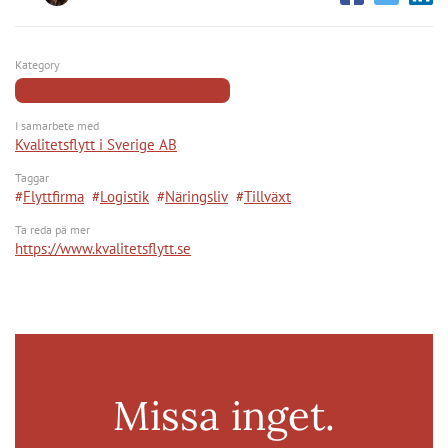
Kategory
ENTREPRENÖRSKAP & FÖRETAGANDE
I samarbete med
Kvalitetsflytt i Sverige AB
Taggar
Flyttfirma
Logistik
Näringsliv
Tillväxt
Ta reda pä mer
https://www.kvalitetsflytt.se
Missa inget.