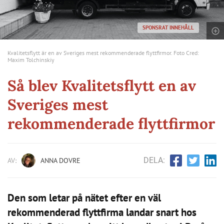
SPONSRAT INNEHÅLL
Kvalitetsflytt är en av Sveriges mest rekommenderade flyttfirmor. Foto Cred:
Maxim Tolchinskiy
Så blev Kvalitetsflytt en av
Sveriges mest
rekommenderade flyttfirmor
DELA:
AV:
ANNA DOVRE
Den som letar på nätet efter en väl
rekommenderad flyttfirma landar snart hos