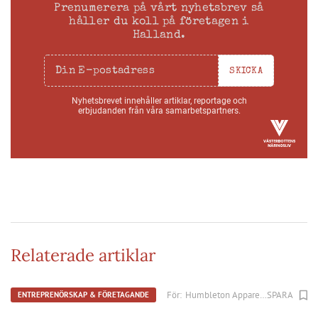
Prenumerera på vårt nyhetsbrev så
håller du koll på företagen i
Halland.
SKICKA
Nyhetsbrevet innehåller artiklar, reportage och
erbjudanden från våra samarbetspartners.
Relaterade artiklar
För:
Humbleton Apparel AB
SPARA
ENTREPRENÖRSKAP & FÖRETAGANDE