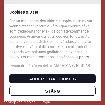
Cookies & Data
För att möjliggöra den ultimata upplevelsen av våra
webbplatser använder vi våra egna cookies såväl
som tredjeparts för enskilda och återkommande
Inspirerande, engagerande och
sessioner. Vi använder även cookies för att mäta
värdefulla berättelser och
och analysera statistisk och användardata i syfte
att utveckla våra plattformar. Genom att fortsätta
reportage från och om det lokala
använda webbplatsen godkänner du vår cookie
policy. För mer information, läs vår
cookie policy
.
näringslivet och dess aktörer samt
Denna domän är en del av MARATON GROUP AB
en hel del annan läsvärt innehåll.
ACCEPTERA COOKIES
STÄNG
VasterbottensNaringsliv.se är en del av mediakoncernen
MARATON GROUP AB som äger och förvaltar digitala
tidningsvarumärken i Europa.