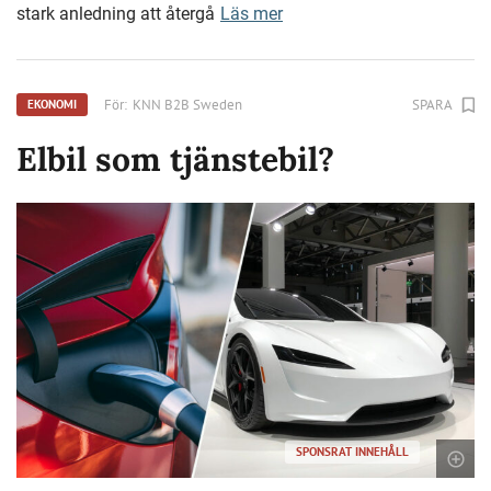
stark anledning att återgå
Läs mer
För:
KNN B2B Sweden
SPARA
EKONOMI
Elbil som tjänstebil?
SPONSRAT INNEHÅLL