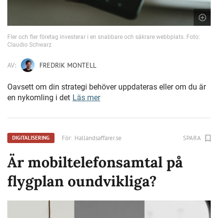
Fler och fler företag investerar i en snabbare och säkrare webbplats. Foto:
Claudio Schwarz
AV:
FREDRIK MONTELL
Oavsett om din strategi behöver uppdateras eller om du är
en nykomling i det
Läs mer
För:
Hallandsaffarer.se
SPARA
DIGITALISERING
Är mobiltelefonsamtal på
flygplan oundvikliga?