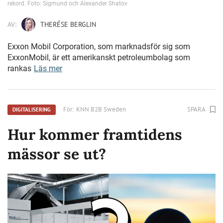
rekord. Foto: Sigmund och Alexander Shatov
AV:
THERÉSE BERGLIN
Exxon Mobil Corporation, som marknadsför sig som
ExxonMobil, är ett amerikanskt petroleumbolag som
rankas
Läs mer
För:
KNN B2B Sweden
SPARA
DIGITALISERING
Hur kommer framtidens
mässor se ut?