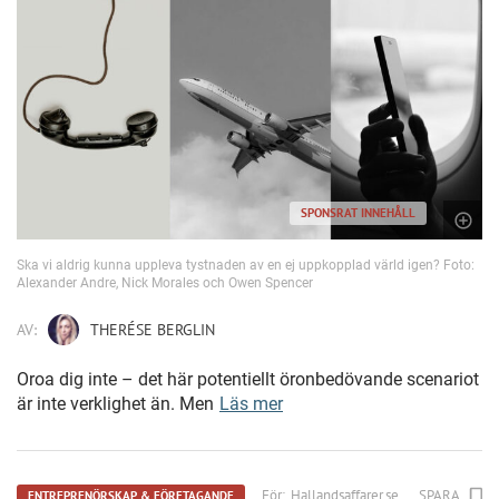
SPONSRAT INNEHÅLL
Ska vi aldrig kunna uppleva tystnaden av en ej uppkopplad värld igen? Foto:
Alexander Andre, Nick Morales och Owen Spencer
AV:
THERÉSE BERGLIN
Oroa dig inte – det här potentiellt öronbedövande scenariot
är inte verklighet än. Men
Läs mer
För:
Hallandsaffarer.se
SPARA
ENTREPRENÖRSKAP & FÖRETAGANDE