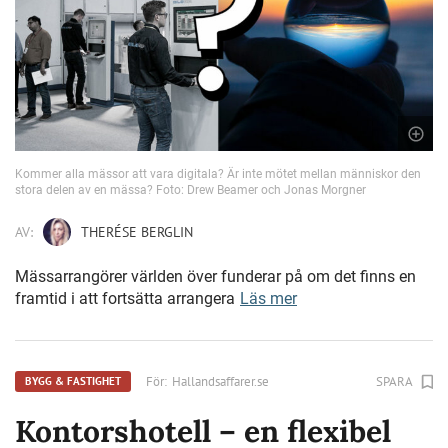
Kommer alla mässor att vara digitala? Är inte mötet mellan människor den
stora delen av en mässa? Foto: Drew Beamer och Jonas Morgner
AV:
THERÉSE BERGLIN
Mässarrangörer världen över funderar på om det finns en
framtid i att fortsätta arrangera
Läs mer
För:
Hallandsaffarer.se
SPARA
BYGG & FASTIGHET
Kontorshotell – en flexibel