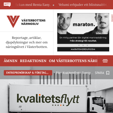
ed Renta Easy.
Velumi erbjuder ett blixtsnabbt, pålitligt & säkert webb
ANNONS
Reportage, artiklar,
djupdykningar och mer om
näringslivet i Västerbotten.
ÄMNEN
REDAKTIONEN
OM VÄSTERBOTTENS NÄRINGSLIV
För:
Kvalitetsflytt i Sverige AB
SPARA
ENTREPRENÖRSKAP & FÖRETAGANDE