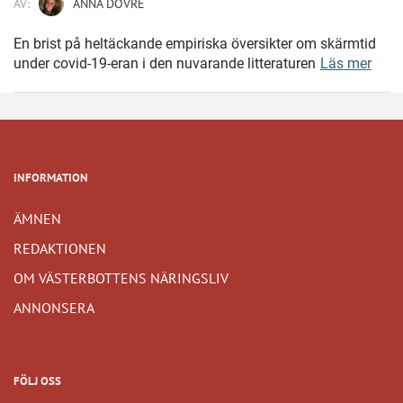
AV:
ANNA DOVRE
En brist på heltäckande empiriska översikter om skärmtid
under covid-19-eran i den nuvarande litteraturen
Läs mer
INFORMATION
ÄMNEN
REDAKTIONEN
OM VÄSTERBOTTENS NÄRINGSLIV
ANNONSERA
FÖLJ OSS