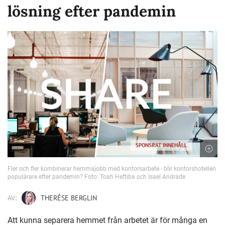
lösning efter pandemin
SPONSRAT INNEHÅLL
Fler och fler kombinerar hemmajobb med kontorsarbete - blir kontorshotellen
populärare efter pandemin? Foto: Toah Heftiba och Isael Andrade
AV:
THERÉSE BERGLIN
Att kunna separera hemmet från arbetet är för många en