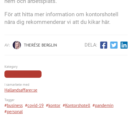
hem och arbetsplats.
För att hitta mer information om kontorshotell
nära dig rekommenderar vi att du kikar här.
DELA:
AV:
THERÉSE BERGLIN
Kategory
BYGG & FASTIGHET
I samarbete med
Hallandsaffarer.se
Taggar
business
covid-19
kontor
Kontorshotell
pandemin
personal