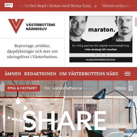
lefonen. En hel depå i fickan med Renta Easy.
Velumi erbjuder ett blixt
ANNONS
Reportage, artiklar,
djupdykningar och mer om
näringslivet i Västerbotten.
ÄMNEN
REDAKTIONEN
OM VÄSTERBOTTENS NÄRINGSLIV
För:
Hallandsaffarer.se
SPARA
BYGG & FASTIGHET