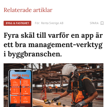
Relaterade artiklar
För:
Renta Sverige AB
SPARA
BYGG & FASTIGHET
Fyra skäl till varför en app är
ett bra management-verktyg
i byggbranschen.