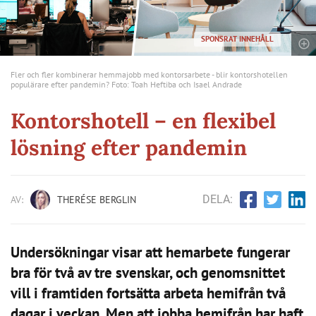
SPONSRAT INNEHÅLL
Fler och fler kombinerar hemmajobb med kontorsarbete - blir kontorshotellen
populärare efter pandemin? Foto: Toah Heftiba och Isael Andrade
Kontorshotell – en flexibel
lösning efter pandemin
DELA:
AV:
THERÉSE BERGLIN
Undersökningar visar att hemarbete fungerar
bra för två av tre svenskar, och genomsnittet
vill i framtiden fortsätta arbeta hemifrån två
dagar i veckan. Men att jobba hemifrån har haft