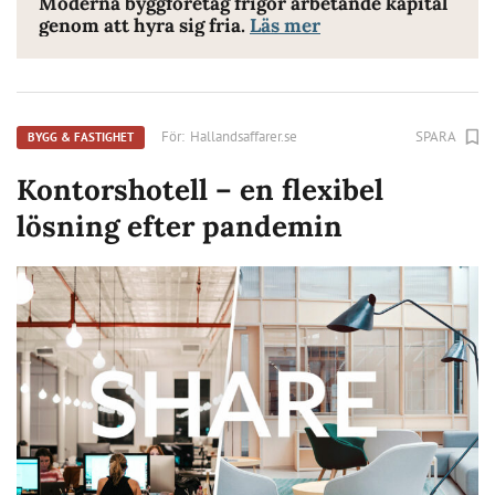
Moderna byggföretag frigör arbetande kapital
genom att hyra sig fria.
Läs mer
För:
Hallandsaffarer.se
SPARA
BYGG & FASTIGHET
Kontorshotell – en flexibel
lösning efter pandemin