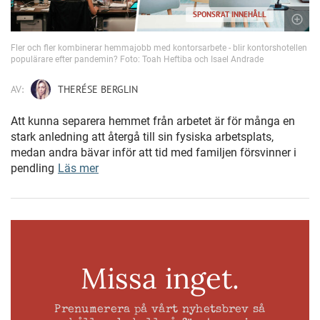
SPONSRAT INNEHÅLL
Fler och fler kombinerar hemmajobb med kontorsarbete - blir kontorshotellen
populärare efter pandemin? Foto: Toah Heftiba och Isael Andrade
AV:
THERÉSE BERGLIN
Att kunna separera hemmet från arbetet är för många en
stark anledning att återgå till sin fysiska arbetsplats,
medan andra bävar inför att tid med familjen försvinner i
pendling
Läs mer
Missa inget.
Prenumerera på vårt nyhetsbrev så