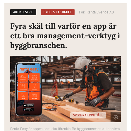
För:
Renta Sverige AB
ARTIKELSERIE
BYGG & FASTIGHET
Fyra skäl till varför en app är
ett bra management-verktyg i
byggbranschen.
SPONSRAT INNEHÅLL
Renta Easy är appen som ska förenkla för byggbranschen att hantera