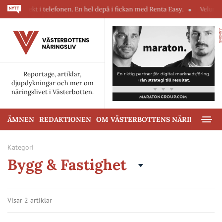
direkt i telefonen. En hel depå i fickan med Renta Easy.
Velumi erbju
ANNONS
Reportage, artiklar,
djupdykningar och mer om
näringslivet i Västerbotten.
ÄMNEN
REDAKTIONEN
OM VÄSTERBOTTENS NÄRINGSLIV
Kategori
Bygg & Fastighet
Visar 2 artiklar