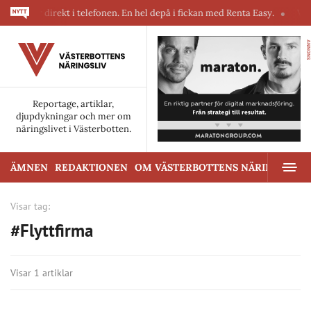
askiner direkt i telefonen. En hel depå i fickan med Renta Easy.
Velum
ANNONS
Reportage, artiklar,
djupdykningar och mer om
näringslivet i Västerbotten.
ÄMNEN
REDAKTIONEN
OM VÄSTERBOTTENS NÄRINGSLIV
Visar tag:
#Flyttfirma
Visar 1 artiklar