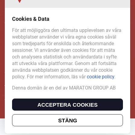
Inspirerande, engagerande och
Cookies & Data
värdefulla berättelser och
För att möjliggöra den ultimata upplevelsen av våra
reportage från och om det lokala
webbplatser använder vi våra egna cookies såväl
som tredjeparts för enskilda och återkommande
näringslivet och dess aktörer samt
sessioner. Vi använder även cookies för att mäta
en hel del annan läsvärt innehåll.
och analysera statistisk och användardata i syfte
att utveckla våra plattformar. Genom att fortsätta
använda webbplatsen godkänner du vår cookie
policy. För mer information, läs vår
cookie policy
.
VasterbottensNaringsliv.se är en del av mediakoncernen
Denna domän är en del av MARATON GROUP AB
MARATON GROUP AB som äger och förvaltar digitala
tidningsvarumärken i Europa.
ACCEPTERA COOKIES
STÄNG
Copyright © 2022 MARATON GROUP AB