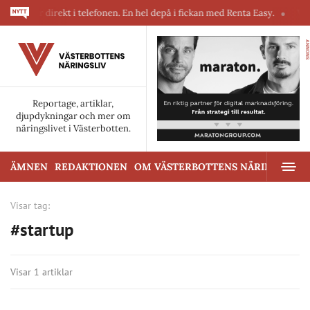
askiner direkt i telefonen. En hel depå i fickan med Renta Easy.
Velum
ANNONS
Reportage, artiklar,
djupdykningar och mer om
näringslivet i Västerbotten.
ÄMNEN
REDAKTIONEN
OM VÄSTERBOTTENS NÄRINGSLIV
Visar tag:
#startup
Visar 1 artiklar