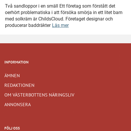
Två sandloppor i en smäll Ett företag som förstått det
oerhört problematiska i att försöka smörja in ett litet barn
med solkräm är ChildsCloud. Företaget designar och
producerar baddräkter
Läs mer
INFORMATION
ÄMNEN
REDAKTIONEN
OM VÄSTERBOTTENS NÄRINGSLIV
ANNONSERA
FÖLJ OSS