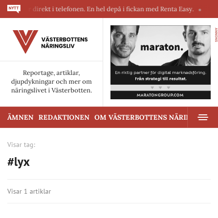
skiner direkt i telefonen. En hel depå i fickan med Renta Easy.
Velum
ANNONS
Reportage, artiklar,
djupdykningar och mer om
näringslivet i Västerbotten.
ÄMNEN
REDAKTIONEN
OM VÄSTERBOTTENS NÄRINGSLIV
Visar tag:
#lyx
Visar 1 artiklar