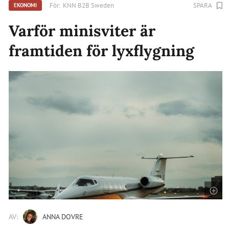
För:
KNN B2B Sweden
SPARA
EKONOMI
Varför minisviter är
framtiden för lyxflygning
AV:
ANNA DOVRE