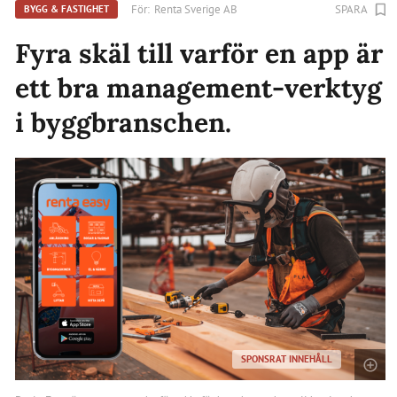
För:
Renta Sverige AB
SPARA
BYGG & FASTIGHET
Fyra skäl till varför en app är
ett bra management-verktyg
i byggbranschen.
SPONSRAT INNEHÅLL