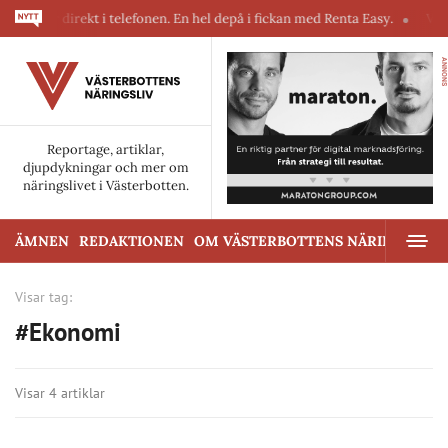
kiner direkt i telefonen. En hel depå i fickan med Renta Easy.
Velumi 
ANNONS
Reportage, artiklar,
djupdykningar och mer om
näringslivet i Västerbotten.
ÄMNEN
REDAKTIONEN
OM VÄSTERBOTTENS NÄRINGSLIV
Visar tag:
#Ekonomi
Visar 4 artiklar