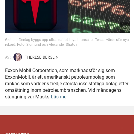
Globala företag byggs upp ultrasnabbt i nya branscher. Teslas värde slår nya
rekord. Foto: Sigmund och Alexander Shatov
AV:
THERÉSE BERGLIN
Exxon Mobil Corporation, som marknadsför sig som
ExxonMobil, är ett amerikanskt petroleumbolag som
rankas som världens tredje största icke-statliga bolag efter
omsättning inom petroleumbranschen. Vid måndagens
stängning var Musks
Läs mer