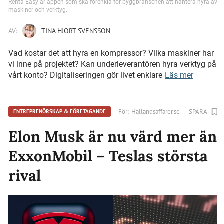
Renta Easy är appen som ska förenkla för byggbranschen att hantera hyra av
maskiner och verktyg.
AV:
TINA HJORT SVENSSON
Vad kostar det att hyra en kompressor? Vilka maskiner har
vi inne på projektet? Kan underleverantören hyra verktyg på
vårt konto? Digitaliseringen gör livet enklare
Läs mer
För:
Hallandsaffarer.se
SPARA
ENTREPRENÖRSKAP & FÖRETAGANDE
Elon Musk är nu värd mer än
ExxonMobil – Teslas största
rival