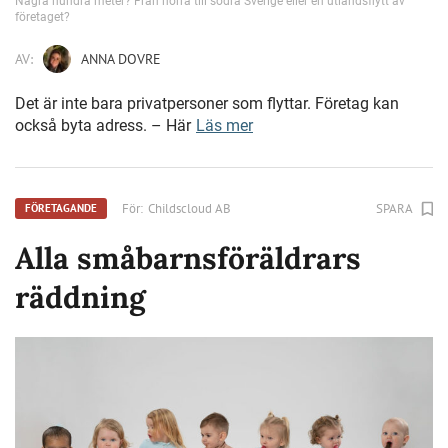
Några hundra meter? Från norra till södra Sverige eller en utlandsflytt av
företaget?
AV:
ANNA DOVRE
Det är inte bara privatpersoner som flyttar. Företag kan
också byta adress. – Här
Läs mer
För:
Childscloud AB
SPARA
FÖRETAGANDE
Alla småbarnsföräldrars
räddning