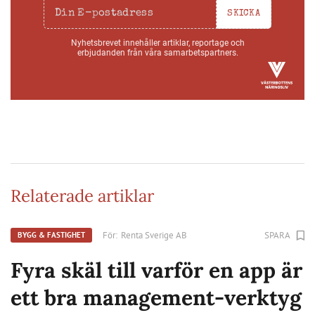
SKICKA
Nyhetsbrevet innehåller artiklar, reportage och
erbjudanden från våra samarbetspartners.
Relaterade artiklar
För:
Renta Sverige AB
SPARA
BYGG & FASTIGHET
Fyra skäl till varför en app är
ett bra management-verktyg