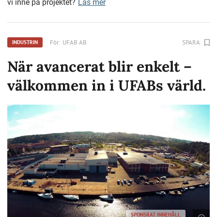
vi inne på projektet?
Läs mer
För:
UFAB AB
SPARA
INDUSTRIN
När avancerat blir enkelt –
välkommen in i UFABs värld.
SPONSRAT INNEHÅLL