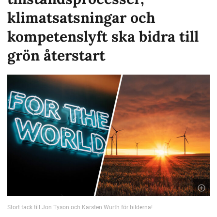
klimatsatsningar och
kompetenslyft ska bidra till
grön återstart
Stort tack till Jon Tyson och Karsten Wurth för bilderna!