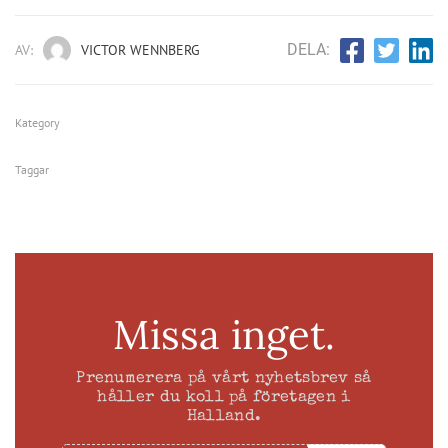
DELA:
AV:
VICTOR WENNBERG
Kategory
Taggar
Missa inget.
Prenumerera på vårt nyhetsbrev så
håller du koll på företagen i
Halland.