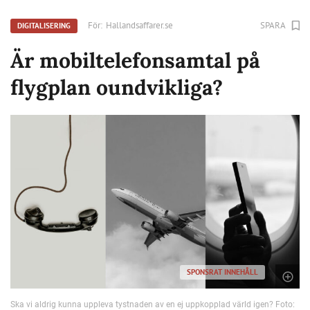
För:
Hallandsaffarer.se
SPARA
DIGITALISERING
Är mobiltelefonsamtal på
flygplan oundvikliga?
SPONSRAT INNEHÅLL
Ska vi aldrig kunna uppleva tystnaden av en ej uppkopplad värld igen? Foto: