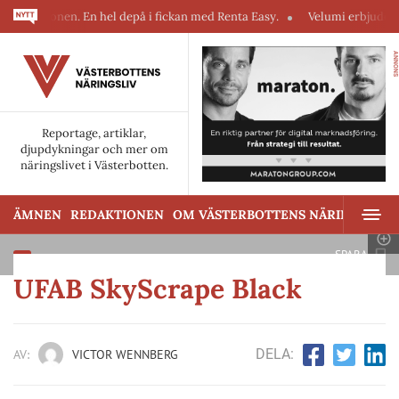
. En hel depå i fickan med Renta Easy.
Velumi erbjuder ett blixtsnabbt
ANNONS
Reportage, artiklar,
djupdykningar och mer om
näringslivet i Västerbotten.
ÄMNEN
REDAKTIONEN
OM VÄSTERBOTTENS NÄRINGSLIV
SPARA
UFAB SkyScrape Black
DELA:
AV:
VICTOR WENNBERG