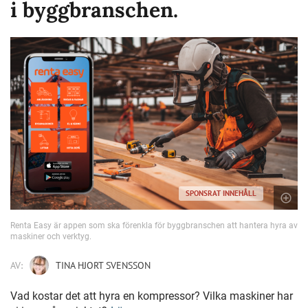
i byggbranschen.
SPONSRAT INNEHÅLL
Renta Easy är appen som ska förenkla för byggbranschen att hantera hyra av
maskiner och verktyg.
AV:
TINA HJORT SVENSSON
Vad kostar det att hyra en kompressor? Vilka maskiner har