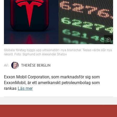
Globala företag byggs upp ultrasnabbt i nya branscher. Teslas värde slår nya
rekord. Foto: Sigmund och Alexander Shatov
AV:
THERÉSE BERGLIN
Exxon Mobil Corporation, som marknadsför sig som
ExxonMobil, är ett amerikanskt petroleumbolag som
rankas
Läs mer