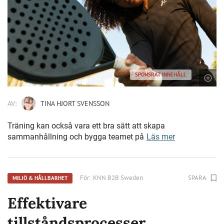
SPONSRAT INNEHÅLL
AV:
TINA HJORT SVENSSON
Träning kan också vara ett bra sätt att skapa
sammanhållning och bygga teamet på
Läs mer
För:
KNN B2B Sweden
SPARA
MILJÖ & HÅLLBARHET
Effektivare
tillståndsprocesser,