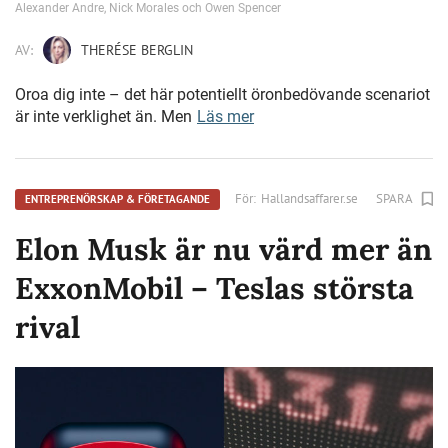
Alexander Andre, Nick Morales och Owen Spencer
AV:
THERÉSE BERGLIN
Oroa dig inte – det här potentiellt öronbedövande scenariot
är inte verklighet än. Men
Läs mer
För:
Hallandsaffarer.se
SPARA
ENTREPRENÖRSKAP & FÖRETAGANDE
Elon Musk är nu värd mer än
ExxonMobil – Teslas största
rival