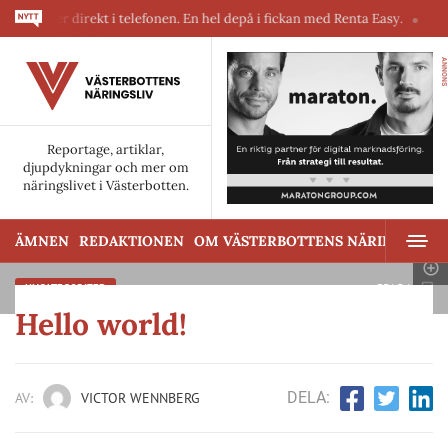
maskiner direkt i telefonen. En hel depå i fickan med Renta Easy.
Velu
ANNONS
Reportage, artiklar,
djupdykningar och mer om
näringslivet i Västerbotten.
ÄMNEN
REDAKTIONEN
OM VÄSTERBOTTENS NÄRINGSLIV
SPARA
UNCATEGORIZED
Hello world!
DELA:
AV:
VICTOR WENNBERG